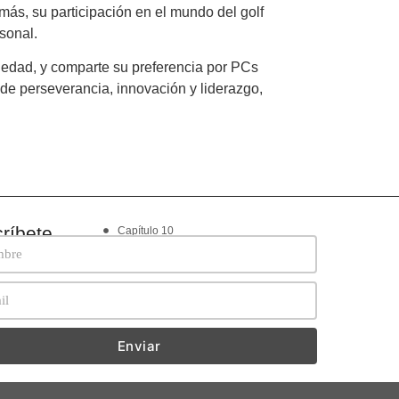
emás, su participación en el mundo del golf
sonal.
ociedad, y comparte su preferencia por PCs
 de perseverancia, innovación y liderazgo,
ríbete
o
Capítulo 10
Contacto
ria
Cookies
Pioneros
Privacidad
Enviar