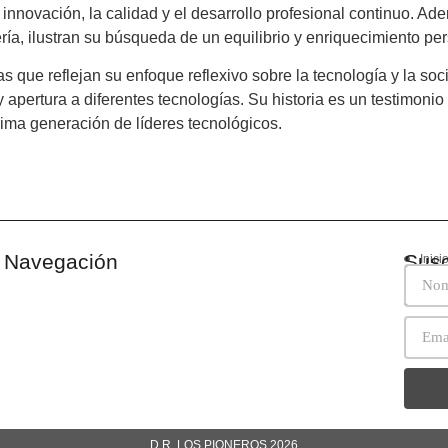
a innovación, la calidad y el desarrollo profesional continuo. Ad
ría, ilustran su búsqueda de un equilibrio y enriquecimiento per
as que reflejan su enfoque reflexivo sobre la tecnología y la s
pertura a diferentes tecnologías. Su historia es un testimonio
xima generación de líderes tecnológicos.
Navegación
Susc
Inici
Libro
Histo
Los 
D.R. LOS PIONEROS 2026