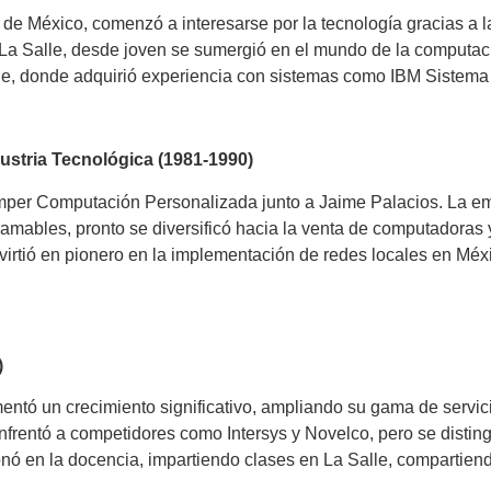
d de México, comenzó a interesarse por la tecnología gracias a 
d La Salle, desde joven se sumergió en el mundo de la computaci
lle, donde adquirió experiencia con sistemas como IBM Sistema
ustria Tecnológica (1981-1990)
per Computación Personalizada junto a Jaime Palacios. La emp
mables, pronto se diversificó hacia la venta de computadoras y
irtió en pionero en la implementación de redes locales en Méxi
)
entó un crecimiento significativo, ampliando su gama de servici
frentó a competidores como Intersys y Novelco, pero se disting
ionó en la docencia, impartiendo clases en La Salle, compartie